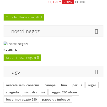
11,120 €
-20%
13,900 €
Tutte le offerte speciali
I nostri negozi
BestBirds
Scopri i nostri negozi
Tags
miscela semi canarini
canapa
lino
perilla
niger
scagiola
nido di vimini
reggio 280 sifone
beverino reggio 280
pappa da imbecco