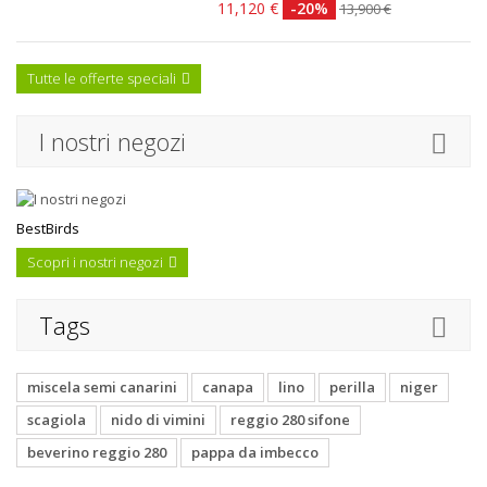
11,120 €
-20%
13,900 €
Tutte le offerte speciali
I nostri negozi
BestBirds
Scopri i nostri negozi
Tags
miscela semi canarini
canapa
lino
perilla
niger
scagiola
nido di vimini
reggio 280 sifone
beverino reggio 280
pappa da imbecco