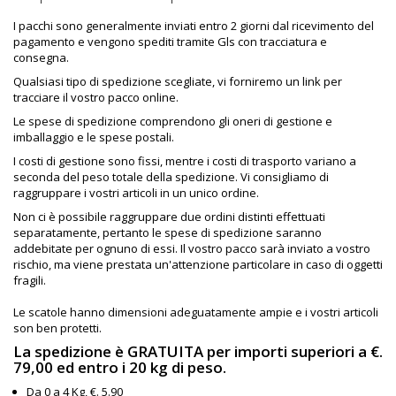
I pacchi sono generalmente inviati entro 2 giorni dal ricevimento del
pagamento e vengono spediti tramite Gls con tracciatura e
consegna.
Qualsiasi tipo di spedizione scegliate, vi forniremo un link per
tracciare il vostro pacco online.
Le spese di spedizione comprendono gli oneri di gestione e
imballaggio e le spese postali.
I costi di gestione sono fissi, mentre i costi di trasporto variano a
seconda del peso totale della spedizione. Vi consigliamo di
raggruppare i vostri articoli in un unico ordine.
Non ci è possibile raggruppare due ordini distinti effettuati
separatamente, pertanto le spese di spedizione saranno
addebitate per ognuno di essi. Il vostro pacco sarà inviato a vostro
rischio, ma viene prestata un'attenzione particolare in caso di oggetti
fragili.
Le scatole hanno dimensioni adeguatamente ampie e i vostri articoli
son ben protetti.
La spedizione è GRATUITA per importi superiori a €.
79,00 ed entro i 20 kg di peso.
Da 0 a 4 Kg, €. 5.90