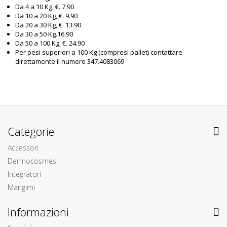
Da 4 a 10 Kg, €. 7.90
Da 10 a 20 Kg, €. 9.90
Da 20 a 30 Kg, €. 13.90
Da 30 a 50 Kg.16.90
Da 50 a 100 Kg, €. 24.90
Per pesi superiori a 100 Kg (compresi pallet) contattare
direttamente il numero 347.4083069
Categorie
Accessori
Dermocosmesi
Integratori
Mangimi
Informazioni