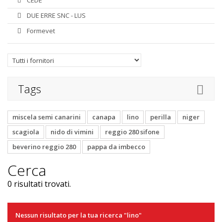
CEDE'
DUE ERRE SNC - LUS
Formevet
Tags
miscela semi canarini
canapa
lino
perilla
niger
scagiola
nido di vimini
reggio 280 sifone
beverino reggio 280
pappa da imbecco
Cerca
0 risultati trovati.
Nessun risultato per la tua ricerca "lino"