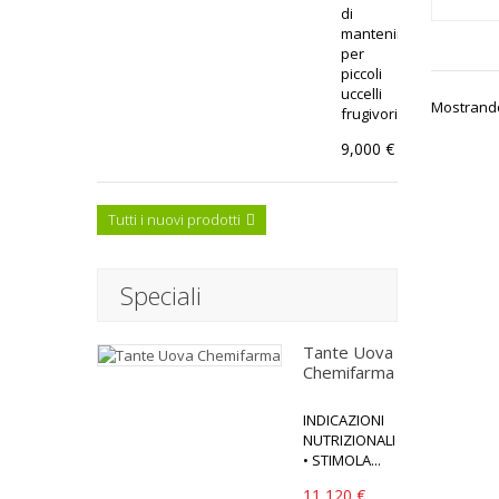
di
mantenimento
per
piccoli
uccelli
Mostrando 
frugivori...
9,000 €
Tutti i nuovi prodotti
Speciali
Tante Uova
Chemifarma
INDICAZIONI
NUTRIZIONALI
• STIMOLA...
11,120 €