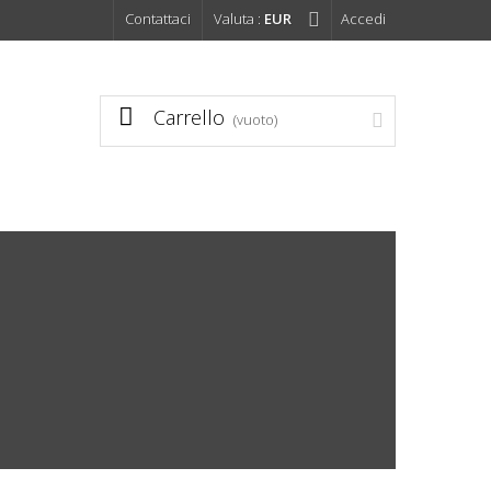
Contattaci
Valuta :
EUR
Accedi
Carrello
(vuoto)