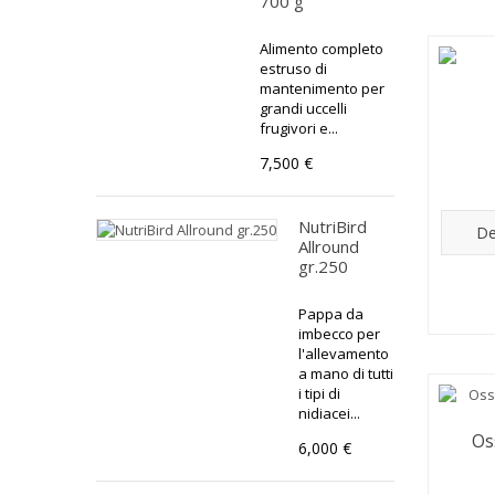
700 g
Alimento completo
estruso di
mantenimento per
grandi uccelli
frugivori e...
7,500 €
NutriBird
De
Allround
gr.250
Pappa da
imbecco per
l'allevamento
a mano di tutti
i tipi di
nidiacei...
Os
6,000 €