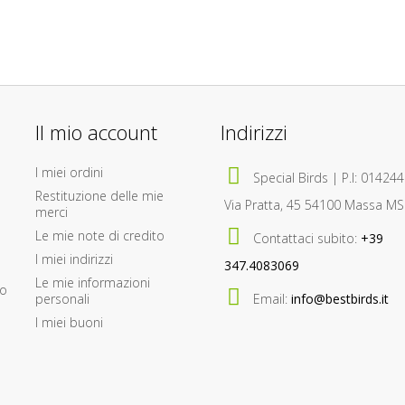
Il mio account
Indirizzi
I miei ordini
Special Birds | P.I: 01424
Restituzione delle mie
Via Pratta, 45 54100 Massa MS 
merci
Le mie note di credito
Contattaci subito:
+39
I miei indirizzi
347.4083069
Le mie informazioni
so
personali
Email:
info@bestbirds.it
I miei buoni