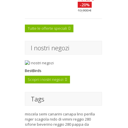
-20%
13,900 €
Tutte le offerte speciali
I nostri negozi
BestBirds
Scopri i nostri negozi
Tags
miscela semi canarini
canapa
lino
perilla
niger
scagiola
nido di vimini
reggio 280
sifone
beverino reggio 280
pappa da