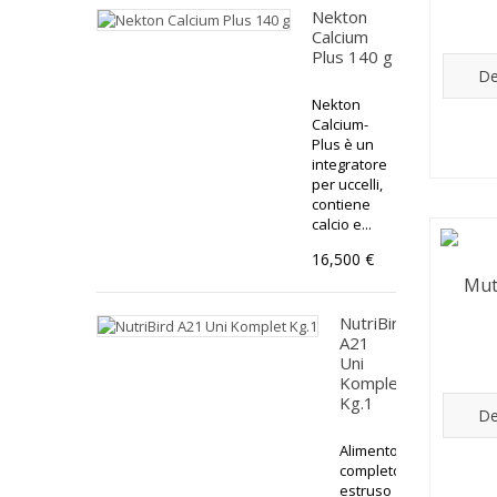
Nekton
Calcium
Plus 140 g
De
Nekton
Calcium-
Plus è un
integratore
per uccelli,
contiene
calcio e...
16,500 €
Mut
NutriBird
A21
Uni
Komplet
Kg.1
De
Alimento
completo
estruso