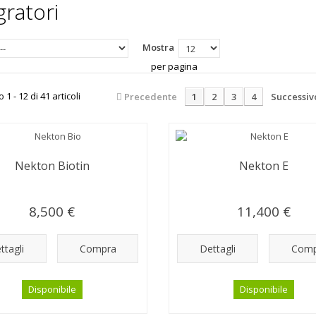
gratori
Mostra
per pagina
1 - 12 di 41 articoli
Precedente
1
2
3
4
Successiv
Nekton Biotin
Nekton E
8,500 €
11,400 €
ttagli
Compra
Dettagli
Comp
Disponibile
Disponibile