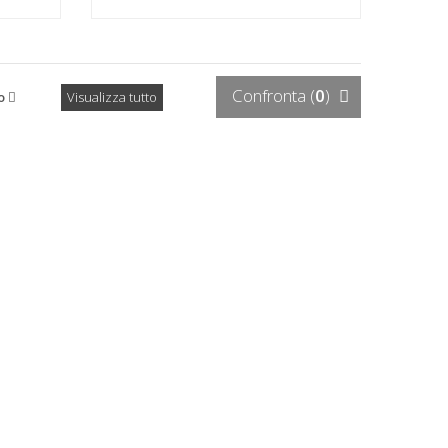
Confronta (
0
)
o
Visualizza tutto