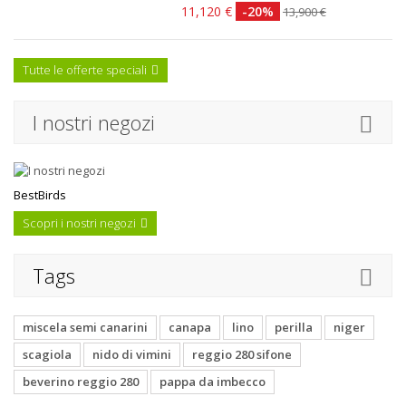
11,120 €
-20%
13,900 €
Tutte le offerte speciali
I nostri negozi
BestBirds
Scopri i nostri negozi
Tags
miscela semi canarini
canapa
lino
perilla
niger
scagiola
nido di vimini
reggio 280 sifone
beverino reggio 280
pappa da imbecco