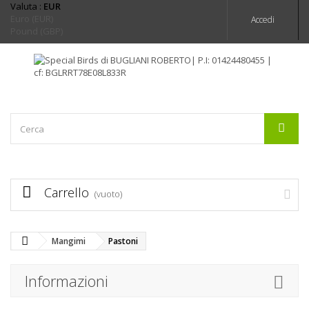
Valuta :
EUR
Euro (EUR)
Accedi
Pound (GBP)
Carrello
(vuoto)
Mangimi
Pastoni
Informazioni