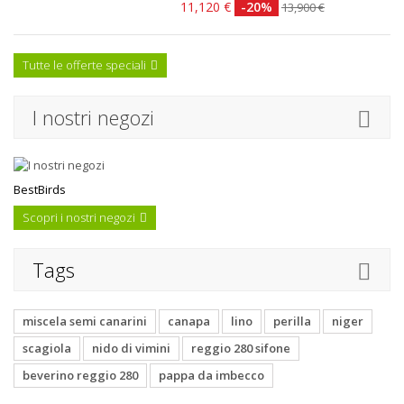
11,120 €
-20%
13,900 €
Tutte le offerte speciali
I nostri negozi
BestBirds
Scopri i nostri negozi
Tags
miscela semi canarini
canapa
lino
perilla
niger
scagiola
nido di vimini
reggio 280 sifone
beverino reggio 280
pappa da imbecco