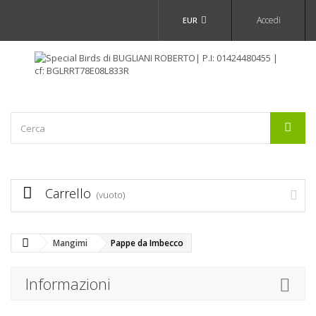
Accedi
EUR
Carrello
(vuoto)
Mangimi
Pappe da Imbecco
Informazioni