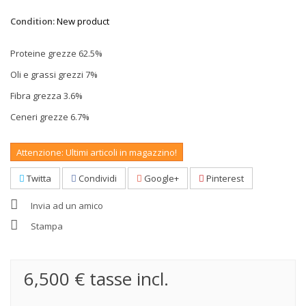
Condition:
New product
Proteine grezze 62.5%
Oli e grassi grezzi 7%
Fibra grezza 3.6%
Ceneri grezze 6.7%
Attenzione: Ultimi articoli in magazzino!
Twitta
Condividi
Google+
Pinterest
Invia ad un amico
Stampa
6,500 €
tasse incl.