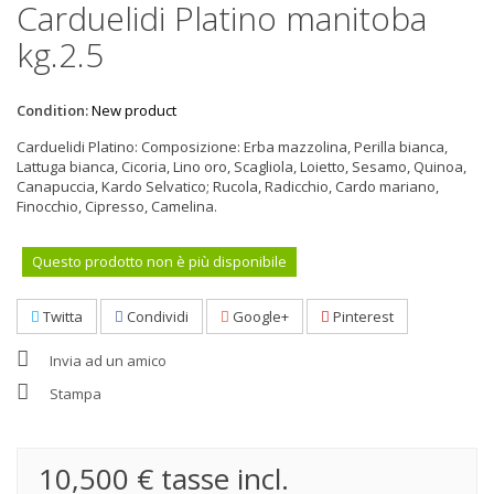
Carduelidi Platino manitoba
kg.2.5
Condition:
New product
Carduelidi Platino: Composizione: Erba mazzolina, Perilla bianca,
Lattuga bianca, Cicoria, Lino oro, Scagliola, Loietto, Sesamo, Quinoa,
Canapuccia, Kardo Selvatico; Rucola, Radicchio, Cardo mariano,
Finocchio, Cipresso, Camelina.
Questo prodotto non è più disponibile
Twitta
Condividi
Google+
Pinterest
Invia ad un amico
Stampa
10,500 €
tasse incl.