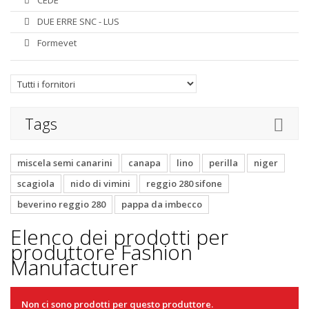
CEDE'
DUE ERRE SNC - LUS
Formevet
Tags
miscela semi canarini
canapa
lino
perilla
niger
scagiola
nido di vimini
reggio 280 sifone
beverino reggio 280
pappa da imbecco
Elenco dei prodotti per
produttore Fashion
Manufacturer
Non ci sono prodotti per questo produttore.