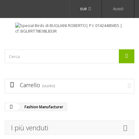
Accedi
EUR
Carrello
(vuoto)
Fashion Manufacturer
I più venduti