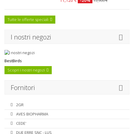
11,120 €
-20%
13,900 €
Tutte le offerte speciali
I nostri negozi
BestBirds
Scopri i nostri negozi
Fornitori
2GR
AVES BIOPHARMA
CEDE'
DUE ERRE SNC - LUS