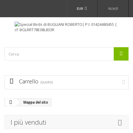
Accedi
EUR
Carrello
(vuoto)
Mappa del sito
I più venduti