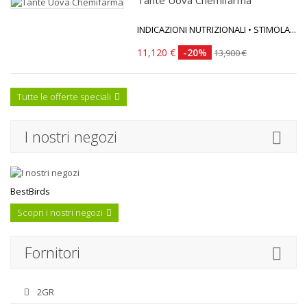
Tante Uova Chemifarma
INDICAZIONI NUTRIZIONALI • STIMOLA...
11,120 €
-20%
13,900 €
Tutte le offerte speciali
I nostri negozi
BestBirds
Scopri i nostri negozi
Fornitori
2GR