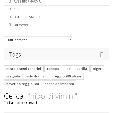
AVES BIOPHARMA
CEDE'
DUE ERRE SNC - LUS
Formevet
Tags
miscela semi canarini
canapa
lino
perilla
niger
scagiola
nido di vimini
reggio 280 sifone
beverino reggio 280
pappa da imbecco
Cerca
"nido di vimini"
1 risultato trovati.